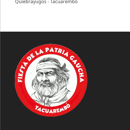
Quiebrayugos - Tacuarembó