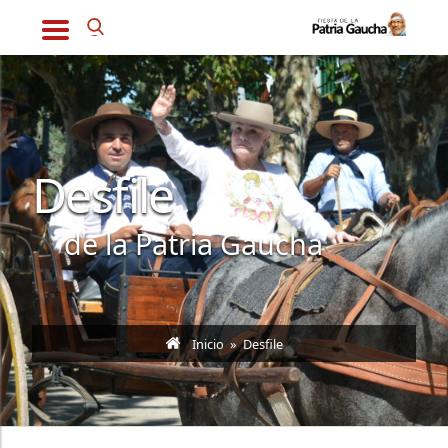
Desfile
de la Patria Gaucha
Inicio
» Desfile