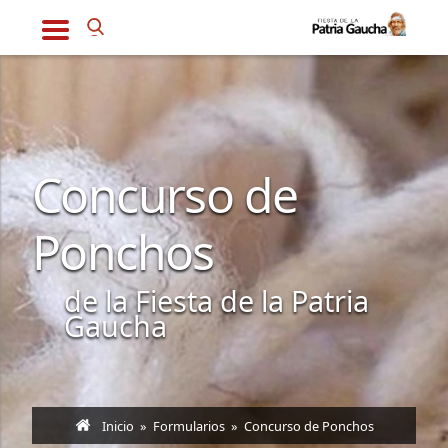
Concurso de
Ponchos
de la Fiesta de la Patria
Gaucha
Inicio
»
Formularios
» Concurso de Ponchos