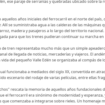
én, ese paraje de serranías y quebradas ubicado sobre la ru
aquellos años iniciales del ferrocarril en el norte del país,
 Allí se suministraba agua a las calderas de las máquinas q
rroz, madera y pasajeros a lo largo del territorio naciona
ligada para que los trenes pudieran continuar su marcha e
ción de tren representaba mucho más que un simple apeadero
canal de llegada de noticias, mercaderías y viajeros. El andé
a vida del pequeño Valle Edén se organizaba al compás de lo
 cual funcionaba a mediados del siglo XX, convertida en atra
sido escenario del rodaje de varias películas, entre ellas 
uchos" rescata la memoria de aquellos años fundacionales d
ue el ferrocarril era sinónimo de modernidad y esperanza,
aís que comenzaba a integrarse sobre rieles. Un homenaje 