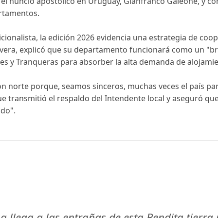
r el nuncio apostólico en Uruguay, Gianfranco Galeone, y co
rtamentos.
cionalista, la edición 2026 evidencia una estrategia de coope
Rivera, explicó que su departamento funcionará como un "br
les y Tranqueras para absorber la alta demanda de alojami
n norte porque, seamos sinceros, muchas veces el país par
e transmitió el respaldo del Intendente local y aseguró que
ndo".
 llega a las entrañas de esta Bendita tierra 