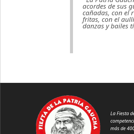
acordes de sus gu
cañadas, con el r
fritas, con el aul
danzas y bailes tí
La Fiesta d
competencia
más de 4000