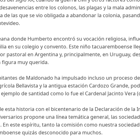
 desavenencias entre los colonos, las plagas y la mala admin
a de las que se vio obligada a abandonar la colonia, pasa
ntevideo.
ana donde Humberto encontró su vocación religiosa, influe
lia en su colegio y convento. Este niño tacuaremboense llegó
or pastoral en Argentina y, principalmente, en Uruguay, d
na figura muy querida.
bitantes de Maldonado ha impulsado incluso un proceso de 
agrícola Bellavista y la antigua estación Cardozo Grande, pod
ejemplo de santidad como lo fue el Cardenal Jacinto Vera 
e esta historia con el bicentenario de la Declaración de la 
iversarios propone una línea temática general, las sociedade
. En este espíritu, tanto la comisión como nuestra socie
aremboense quizás desconocido para muchos.