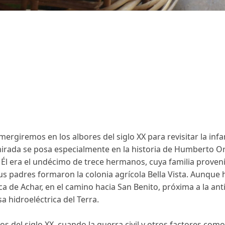
ergiremos en los albores del siglo XX para revisitar la infan
rada se posa especialmente en la historia de Humberto Or
Él era el undécimo de trece hermanos, cuya familia provenía
 sus padres formaron la colonia agrícola Bella Vista. Aunque
ca de Achar, en el camino hacia San Benito, próxima a la a
a hidroeléctrica del Terra.
pios del siglo XX, cuando la guerra civil y otros factores com