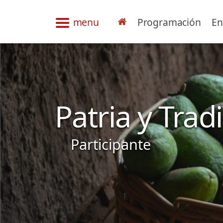
menu
Programación
En
Patria y Trad
Participante