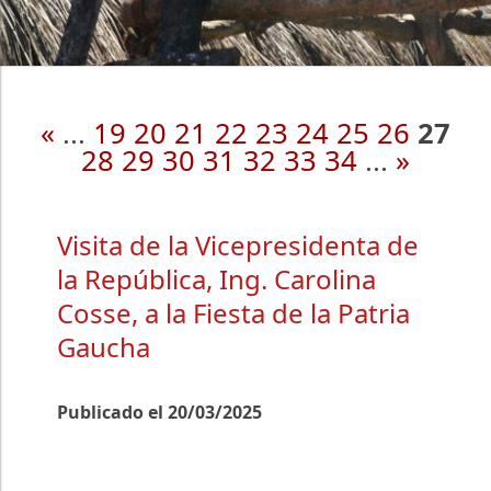
«
...
19
20
21
22
23
24
25
26
27
28
29
30
31
32
33
34
...
»
Visita de la Vicepresidenta de
la República, Ing. Carolina
Cosse, a la Fiesta de la Patria
Gaucha
Publicado el 20/03/2025