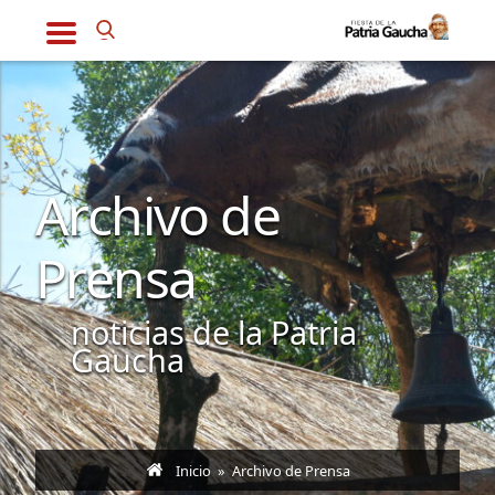
Archivo de
Prensa
noticias de la Patria
Gaucha
Inicio
» Archivo de Prensa