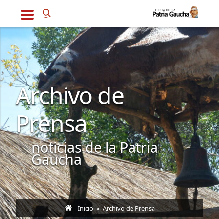
Archivo de
Prensa
noticias de la Patria
Gaucha
Inicio
» Archivo de Prensa