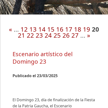
«
...
12
13
14
15
16
17
18
19
20
21
22
23
24
25
26
27
...
»
Escenario artístico del
Domingo 23
Publicado el 23/03/2025
El Domingo 23, día de finalización de la Fiesta
de la Patria Gaucha, el Escenario