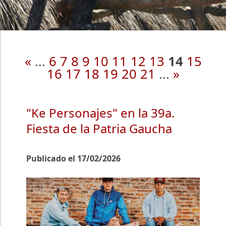
«
...
6
7
8
9
10
11
12
13
14
15
16
17
18
19
20
21
...
»
"Ke Personajes" en la 39a.
Fiesta de la Patria Gaucha
Publicado el 17/02/2026