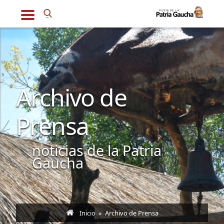
Archivo de
Prensa
noticias de la Patria
Gaucha
Inicio
» Archivo de Prensa