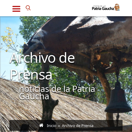
Archivo de
Prensa
noticias de la Patria
Gaucha
Inicio
» Archivo de Prensa