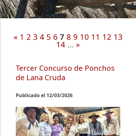
«
1
2
3
4
5
6
7
8
9
10
11
12
13
14
...
»
Tercer Concurso de Ponchos
de Lana Cruda
Publicado el 12/03/2026